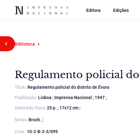
Editora
Edições
Voltar atrás
Biblioteca
Regulamento policial do 
Título:
Regulamento policial do distrito de Évora
Publicação:
Lisboa ; Imprensa Nacional ; 1947 ;
Descrição física:
25 p. ; 17x12 cm ;
Notas:
Broch. ;
Cota :
10-2-B-3-3/099