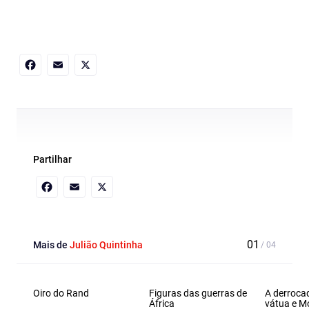
Facebook
Email
X
Partilhar
Facebook
Email
X
Mais de
Julião Quintinha
Oiro do Rand
Figuras das guerras de
A derroca
África
vátua e M