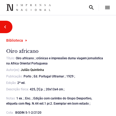
Biblioteca
Oiro africano
Título:
Oiro africano ; crónicas e impressões duma viagem jornalistica
na Africa Oriental Portuguesa
Autor(es):
Julião Quintinha
Publicação:
Porto ; Ed. Portugal Ultramar ; 1929 ;
Edição:
2ª ed.
Descrição física:
425, [1] p. ; 20x13x4 cm ;
Notas:
1 ex. ; Enc. ; Edição com carimbo do Grupo Desportivo,
etiqueta com Reg. N.44 est.1 pr.2. Exemplar em bom estado ;
Cota :
BGDIN 5-1-2/2120