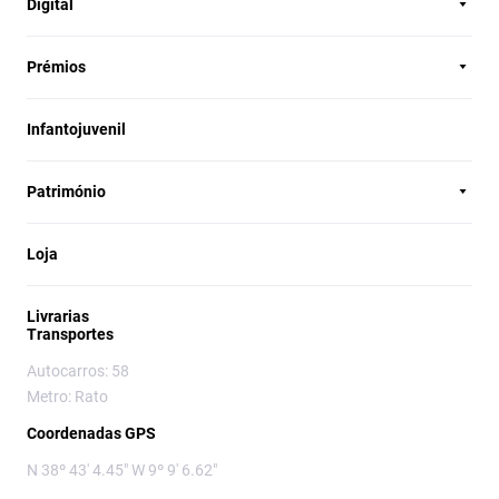
Digital
Prémios
Infantojuvenil
Património
Loja
Livrarias
Transportes
Autocarros: 58
Metro: Rato
Coordenadas GPS
N 38º 43' 4.45" W 9º 9' 6.62"