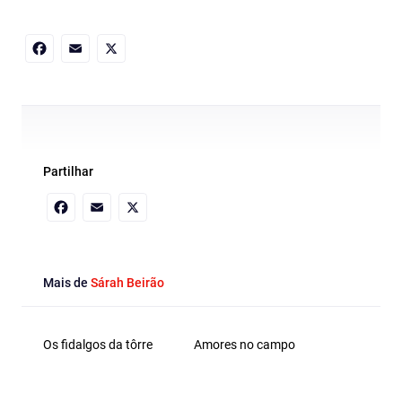
Facebook
Email
X
Partilhar
Facebook
Email
X
Mais de
Sárah Beirão
Os fidalgos da tôrre
Amores no campo