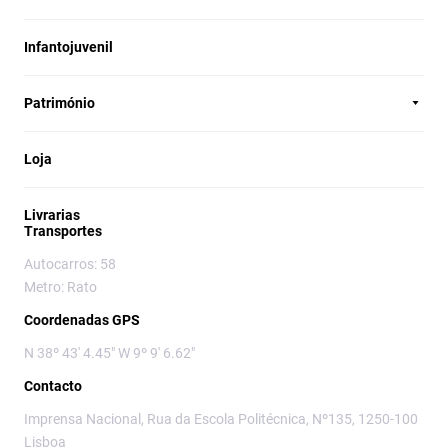
Infantojuvenil
Património
Loja
Livrarias
Transportes
Autocarros: 58
Metro: Rato
Coordenadas GPS
N 38º 43' 4.45" W 9º 9' 6.62"
Contacto
Imprensa Nacional, Rua da Escola Politécnica, Nº135, 1250-100
Lisboa