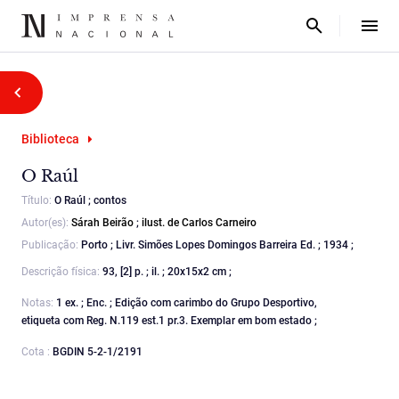
Biblioteca
O Raúl
Título:
O Raúl ; contos
Autor(es):
Sárah Beirão
;
ilust. de Carlos Carneiro
Publicação:
Porto ; Livr. Simões Lopes Domingos Barreira Ed. ; 1934 ;
Descrição física:
93, [2] p. ; il. ; 20x15x2 cm ;
Notas:
1 ex. ; Enc. ; Edição com carimbo do Grupo Desportivo,
etiqueta com Reg. N.119 est.1 pr.3. Exemplar em bom estado ;
Cota :
BGDIN 5-2-1/2191