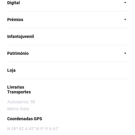
Digital
Prémios
Infantojuvenil
Património
Loja
Livrarias
Transportes
Autocarros: 58
Metro: Rato
Coordenadas GPS
N 38º 43' 4.45" W 9º 9' 6.62"