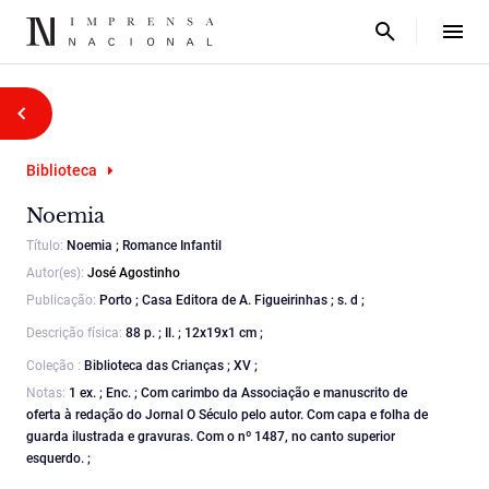
Biblioteca
Noemia
Título:
Noemia ; Romance Infantil
Autor(es):
José Agostinho
Publicação:
Porto ; Casa Editora de A. Figueirinhas ; s. d ;
Descrição física:
88 p. ; Il. ; 12x19x1 cm ;
Coleção :
Biblioteca das Crianças ; XV ;
Notas:
1 ex. ; Enc. ; Com carimbo da Associação e manuscrito de
oferta à redação do Jornal O Século pelo autor. Com capa e folha de
guarda ilustrada e gravuras. Com o nº 1487, no canto superior
esquerdo. ;