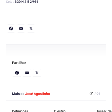
Cota :
BGDIN 2-5-2/959
Facebook
Email
X
Partilhar
Facebook
Email
X
Mais de
José Agostinho
Definições
O estilo
José P. d