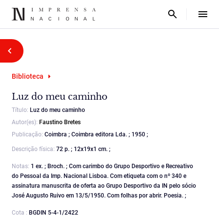
Biblioteca
Luz do meu caminho
Título:
Luz do meu caminho
Autor(es):
Faustino Bretes
Publicação:
Coimbra ; Coimbra editora Lda. ; 1950 ;
Descrição física:
72 p. ; 12x19x1 cm. ;
Notas:
1 ex. ; Broch. ; Com carimbo do Grupo Desportivo e Recreativo
do Pessoal da Imp. Nacional Lisboa. Com etiqueta com o nº 340 e
assinatura manuscrita de oferta ao Grupo Desportivo da IN pelo sócio
José Augusto Ruivo em 13/5/1950. Com folhas por abrir. Poesia. ;
Cota :
BGDIN 5-4-1/2422