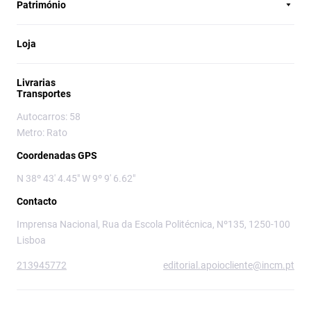
Património
Loja
Livrarias
Transportes
Autocarros: 58
Metro: Rato
Coordenadas GPS
N 38º 43' 4.45" W 9º 9' 6.62"
Contacto
Imprensa Nacional, Rua da Escola Politécnica, Nº135, 1250-100
Lisboa
213945772
editorial.apoiocliente@incm.pt