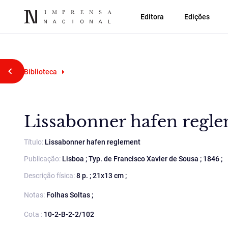
Editora
Edições
Voltar atrás
Biblioteca
Lissabonner hafen regl
Título:
Lissabonner hafen reglement
Publicação:
Lisboa ; Typ. de Francisco Xavier de Sousa ; 1846 ;
Descrição física:
8 p. ; 21x13 cm ;
Notas:
Folhas Soltas ;
Cota :
10-2-B-2-2/102