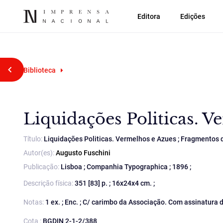
Editora
Edições
Voltar atrás
Biblioteca
Liquidações Politicas. V
Título:
Liquidações Politicas. Vermelhos e Azues ; Fragmentos
Autor(es):
Augusto Fuschini
Publicação:
Lisboa ; Companhia Typographica ; 1896 ;
Descrição física:
351 [83] p. ; 16x24x4 cm. ;
Notas:
1 ex. ; Enc. ; C/ carimbo da Associação. Com assinatura 
Cota :
BGDIN 2-1-2/388