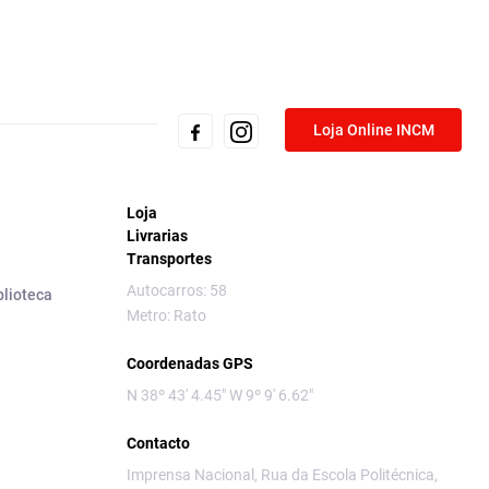
Loja Online INCM
Loja
Livrarias
Transportes
Autocarros: 58
blioteca
Metro: Rato
Coordenadas GPS
N 38º 43' 4.45" W 9º 9' 6.62"
Contacto
Imprensa Nacional, Rua da Escola Politécnica,