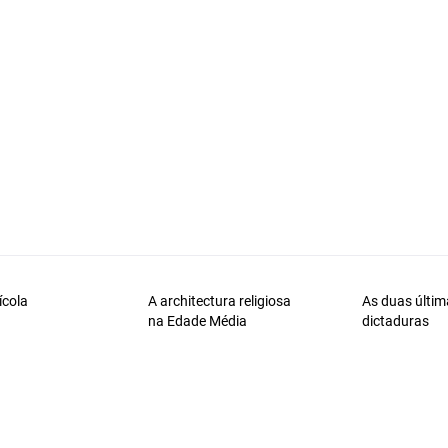
ícola
A architectura religiosa
As duas últim
na Edade Média
dictaduras