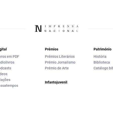
gital
Prémios
Património
vros em PDF
Prémios Literários
História
diolivros
Prémio Jornalismo
Biblioteca
dcasts
Prémio de Arte
Catálogo bi
deos
tações
Infantojuvenil
assatempos