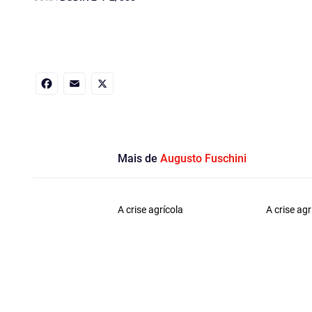
Facebook
Email
X
Mais de
Augusto Fuschini
A crise agrícola
A crise agr