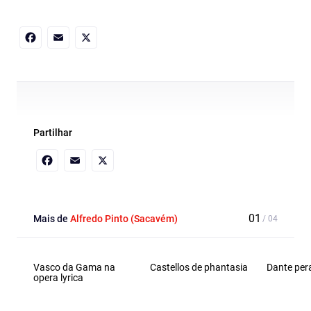
Facebook
Email
X
Partilhar
Facebook
Email
X
Mais de
Alfredo Pinto (Sacavém)
Vasco da Gama na
Castellos de phantasia
Dante pera
opera lyrica