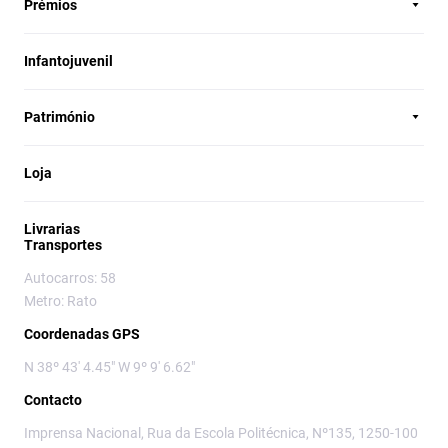
Prémios
Infantojuvenil
Património
Loja
Livrarias
Transportes
Autocarros: 58
Metro: Rato
Coordenadas GPS
N 38º 43' 4.45" W 9º 9' 6.62"
Contacto
Imprensa Nacional, Rua da Escola Politécnica, Nº135, 1250-100