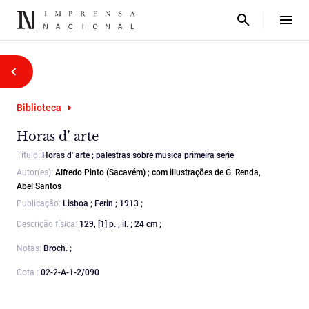
Biblioteca
Horas d’ arte
Título:
Horas d' arte ; palestras sobre musica primeira serie
Autor(es):
Alfredo Pinto (Sacavém)
;
com illustrações de G. Renda,
Abel Santos
Publicação:
Lisboa ; Ferin ; 1913 ;
Descrição física:
129, [1] p. ; il. ; 24 cm ;
Notas:
Broch. ;
Cota :
02-2-A-1-2/090