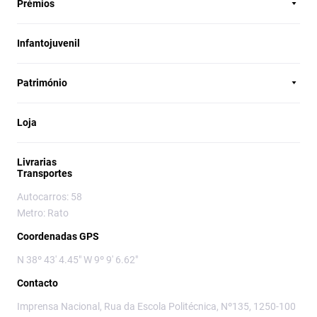
Prémios
Infantojuvenil
Património
Loja
Livrarias
Transportes
Autocarros: 58
Metro: Rato
Coordenadas GPS
N 38º 43' 4.45" W 9º 9' 6.62"
Contacto
Imprensa Nacional, Rua da Escola Politécnica, Nº135, 1250-100