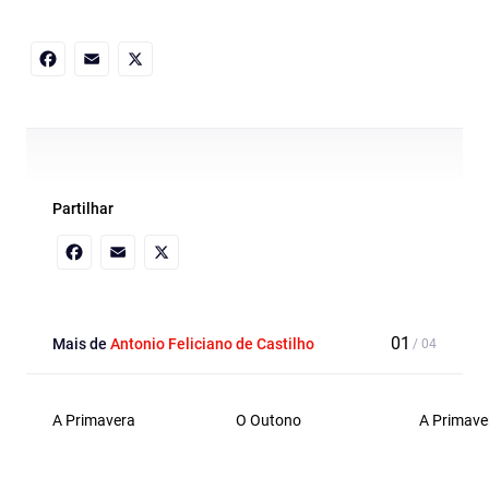
Facebook
Email
X
Partilhar
Facebook
Email
X
Mais de
Antonio Feliciano de Castilho
A Primavera
O Outono
A Primave