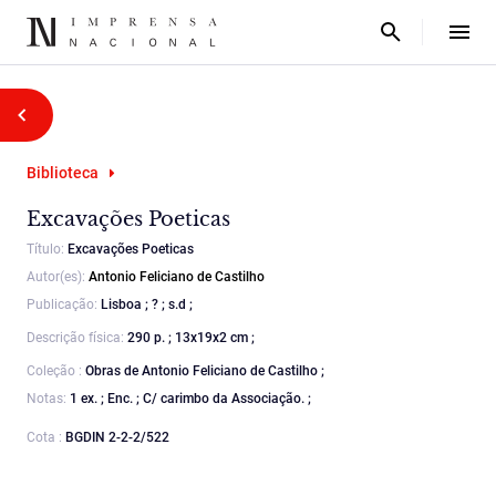
Biblioteca
Excavações Poeticas
Título:
Excavações Poeticas
Autor(es):
Antonio Feliciano de Castilho
Publicação:
Lisboa ; ? ; s.d ;
Descrição física:
290 p. ; 13x19x2 cm ;
Coleção :
Obras de Antonio Feliciano de Castilho ;
Notas:
1 ex. ; Enc. ; C/ carimbo da Associação. ;
Cota :
BGDIN 2-2-2/522