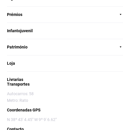
Prémios
Infantojuvenil
Património
Loja
Livrarias
Transportes
Autocarros: 58
Metro: Rato
Coordenadas GPS
N 38º 43' 4.45" W 9º 9' 6.62"
Contacto