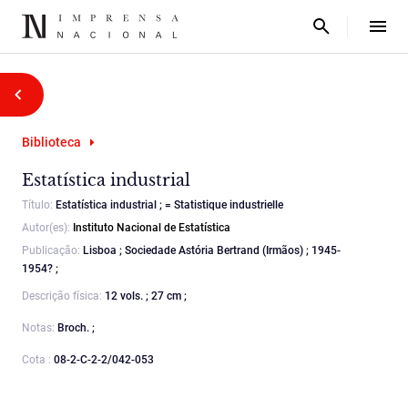
Biblioteca
Estatística industrial
Título:
Estatística industrial ; = Statistique industrielle
Autor(es):
Instituto Nacional de Estatística
Publicação:
Lisboa ; Sociedade Astória Bertrand (Irmãos) ; 1945-
1954? ;
Descrição física:
12 vols. ; 27 cm ;
Notas:
Broch. ;
Cota :
08-2-C-2-2/042-053