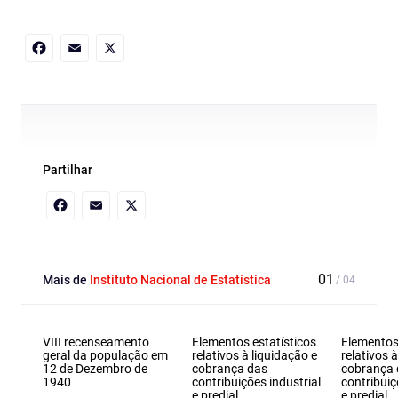
Facebook
Email
X
Partilhar
Facebook
Email
X
Mais de
Instituto Nacional de Estatística
VIII recenseamento
Elementos estatísticos
Elementos 
geral da população em
relativos à liquidação e
relativos 
12 de Dezembro de
cobrança das
cobrança 
1940
contribuições industrial
contribuiç
e predial
e predial