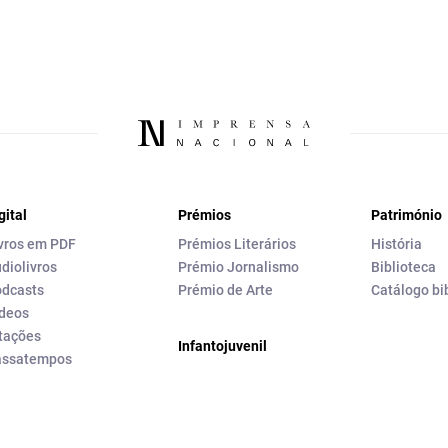
gital
Prémios
Património
vros em PDF
Prémios Literários
História
diolivros
Prémio Jornalismo
Biblioteca
dcasts
Prémio de Arte
Catálogo bi
deos
tações
Infantojuvenil
assatempos