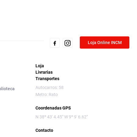
Loja Online INCM
Loja
Livrarias
Transportes
Autocarros: 58
blioteca
Metro: Rato
Coordenadas GPS
N 38º 43' 4.45" W 9º 9' 6.62"
Contacto