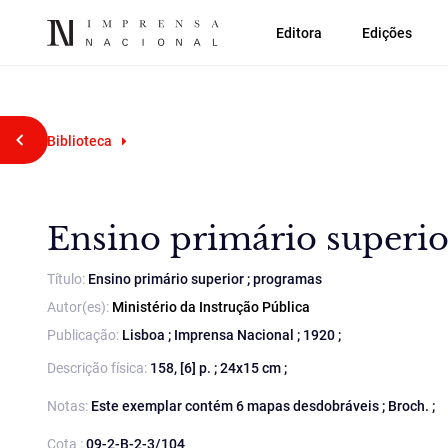
Editora
Edições
Voltar atrás
Biblioteca
Ensino primário superio
Título:
Ensino primário superior ; programas
Autor(es):
Ministério da Instrução Pública
Publicação:
Lisboa ; Imprensa Nacional ; 1920 ;
Descrição física:
158, [6] p. ; 24x15 cm ;
Notas:
Este exemplar contém 6 mapas desdobráveis ; Broch. ;
Cota :
09-2-B-2-3/104