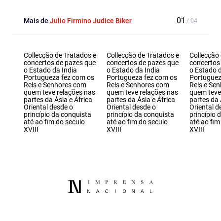
Mais de
Julio Firmino Judice Biker
Collecção de Tratados e
Collecção de Tratados e
Collecção 
concertos de pazes que
concertos de pazes que
concertos
o Estado da India
o Estado da India
o Estado d
Portugueza fez com os
Portugueza fez com os
Portuguez
Reis e Senhores com
Reis e Senhores com
Reis e Se
quem teve relações nas
quem teve relações nas
quem teve
partes da Ásia e África
partes da Ásia e África
partes da 
Oriental desde o
Oriental desde o
Oriental d
princípio da conquista
princípio da conquista
princípio 
até ao fim do seculo
até ao fim do seculo
até ao fim
XVIII
XVIII
XVIII