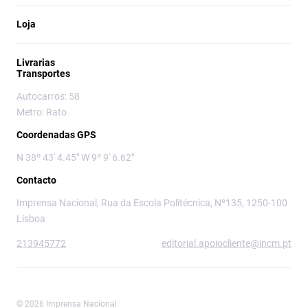
Loja
Livrarias
Transportes
Autocarros: 58
Metro: Rato
Coordenadas GPS
N 38º 43' 4.45" W 9º 9' 6.62"
Contacto
Imprensa Nacional, Rua da Escola Politécnica, Nº135, 1250-100
Lisboa
213945772
editorial.apoiocliente@incm.pt
© 2026 Imprensa Nacional