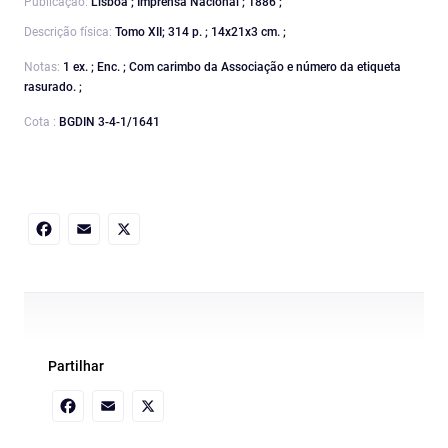
Publicação:
Lisboa ; Imprensa Nacional ; 1886 ;
Descrição física:
Tomo XII; 314 p. ; 14x21x3 cm. ;
Notas:
1 ex. ; Enc. ; Com carimbo da Associação e número da etiqueta
rasurado. ;
Cota :
BGDIN 3-4-1/1641
Facebook
Email
X
Partilhar
Facebook
Email
X