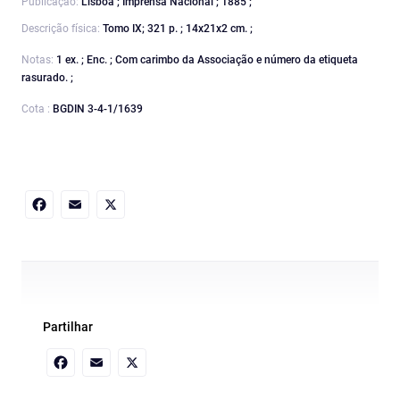
Publicação:
Lisboa ; Imprensa Nacional ; 1885 ;
Descrição física:
Tomo IX; 321 p. ; 14x21x2 cm. ;
Notas:
1 ex. ; Enc. ; Com carimbo da Associação e número da etiqueta
rasurado. ;
Cota :
BGDIN 3-4-1/1639
Facebook
Email
X
Partilhar
Facebook
Email
X