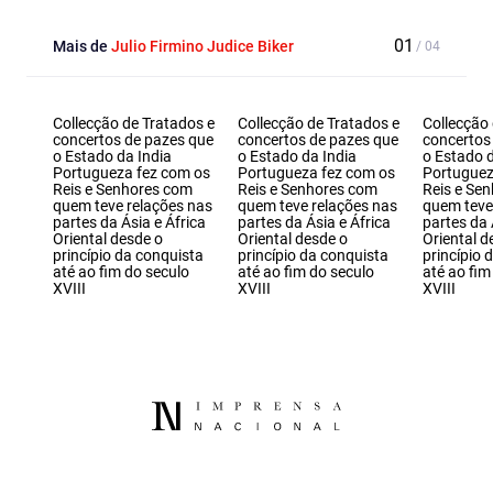
Mais de
Julio Firmino Judice Biker
Collecção de Tratados e
Collecção de Tratados e
Collecção 
concertos de pazes que
concertos de pazes que
concertos
o Estado da India
o Estado da India
o Estado d
Portugueza fez com os
Portugueza fez com os
Portuguez
Reis e Senhores com
Reis e Senhores com
Reis e Se
quem teve relações nas
quem teve relações nas
quem teve
partes da Ásia e África
partes da Ásia e África
partes da 
Oriental desde o
Oriental desde o
Oriental d
princípio da conquista
princípio da conquista
princípio 
até ao fim do seculo
até ao fim do seculo
até ao fim
XVIII
XVIII
XVIII