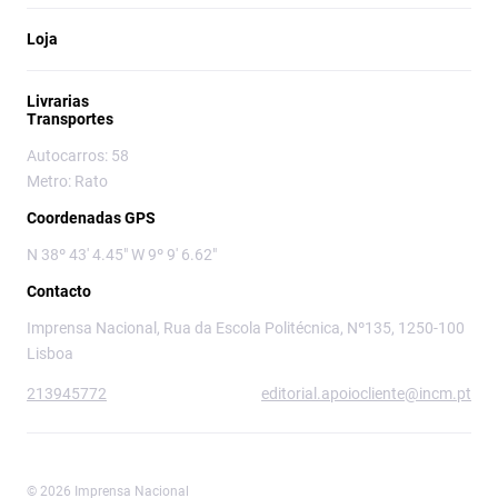
Loja
Livrarias
Transportes
Autocarros: 58
Metro: Rato
Coordenadas GPS
N 38º 43' 4.45" W 9º 9' 6.62"
Contacto
Imprensa Nacional, Rua da Escola Politécnica, Nº135, 1250-100
Lisboa
213945772
editorial.apoiocliente@incm.pt
© 2026 Imprensa Nacional