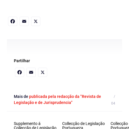
Facebook
Email
X
Partilhar
Facebook
Email
X
Mais de
publicada pela redacção da "Revista de
Legislação e de Jurisprudencia"
Supplemento á
Collecção de Legislação
Collecção
Collecção de Legislação
Portugueza
Portugue