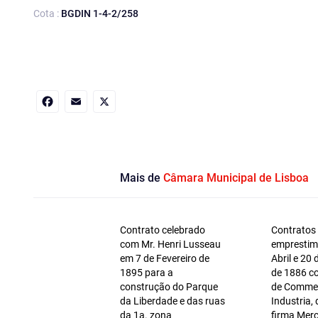
Cota :
BGDIN 1-4-2/258
Facebook
Email
X
Mais de
Câmara Municipal de Lisboa
Contrato celebrado
Contratos
com Mr. Henri Lusseau
emprestim
em 7 de Fevereiro de
Abril e 20
1895 para a
de 1886 c
construção do Parque
de Commer
da Liberdade e das ruas
Industria, 
da 1a. zona
firma Merc