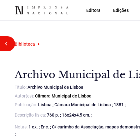
Editora
Edições
Voltar atrás
Biblioteca
Archivo Municipal de L
Título:
Archivo Municipal de Lisboa
Autor(es):
Câmara Municipal de Lisboa
Publicação:
Lisboa ; Câmara Municipal de Lisboa ; 1881 ;
Descrição física:
760 p. ; 16x24x4,5 cm. ;
Notas:
1 ex. ; Enc. ; C/ carimbo da Associação, mapas demonstr
;