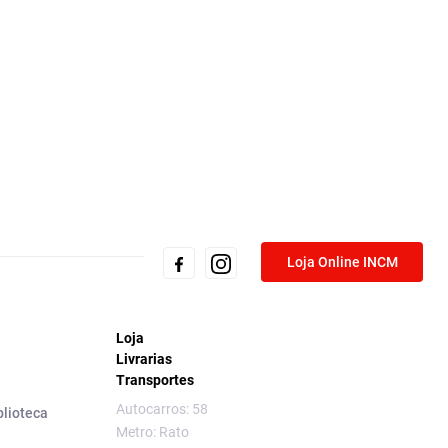
Loja Online INCM
Loja
Livrarias
Transportes
Autocarros: 58
blioteca
Metro: Rato