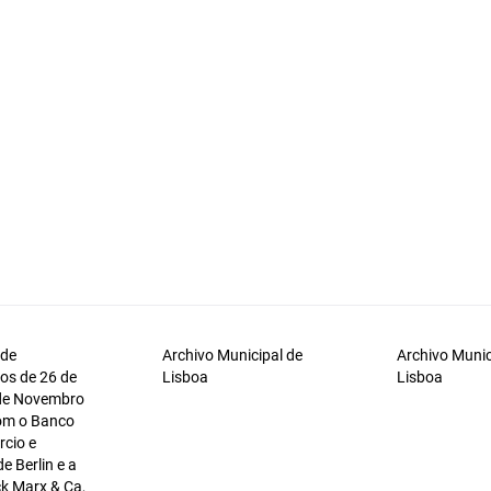
 de
Archivo Municipal de
Archivo Munic
os de 26 de
Lisboa
Lisboa
 de Novembro
om o Banco
cio e
de Berlin e a
k Marx & Ca,