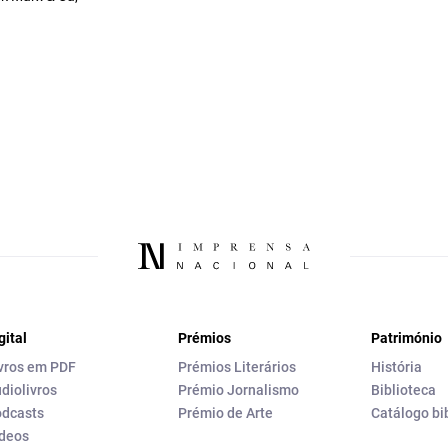
gital
Prémios
Património
vros em PDF
Prémios Literários
História
diolivros
Prémio Jornalismo
Biblioteca
dcasts
Prémio de Arte
Catálogo bi
deos