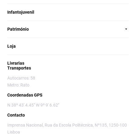
Infantojuvenil
Património
Loja
Livrarias
Transportes
Autocarros: 58
Metro: Rato
Coordenadas GPS
N 38º 43' 4.45" W 9º 9' 6.62"
Contacto
Imprensa Nacional, Rua da Escola Politécnica, Nº135, 1250-100
Lisboa