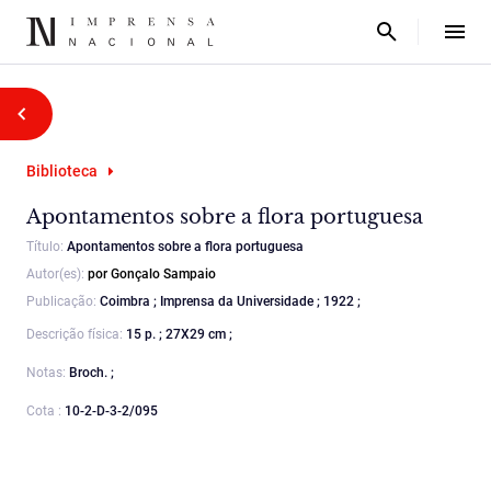
Biblioteca
Apontamentos sobre a flora portuguesa
Título:
Apontamentos sobre a flora portuguesa
Autor(es):
por Gonçalo Sampaio
Publicação:
Coimbra ; Imprensa da Universidade ; 1922 ;
Descrição física:
15 p. ; 27X29 cm ;
Notas:
Broch. ;
Cota :
10-2-D-3-2/095