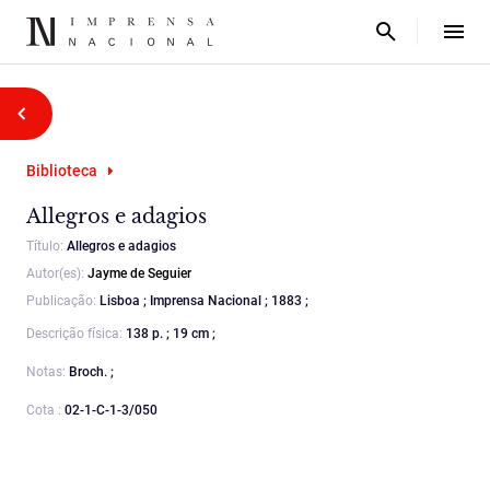
Biblioteca
Allegros e adagios
Título:
Allegros e adagios
Autor(es):
Jayme de Seguier
Publicação:
Lisboa ; Imprensa Nacional ; 1883 ;
Descrição física:
138 p. ; 19 cm ;
Notas:
Broch. ;
Cota :
02-1-C-1-3/050