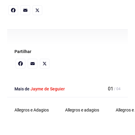
Facebook
Email
X
Partilhar
Facebook
Email
X
Mais de
Jayme de Seguier
Allegros e Adagios
Allegros e adagios
Allegros e