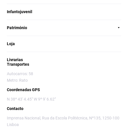
Infantojuvenil
Património
Loja
Livrarias
Transportes
Autocarros: 58
Metro: Rato
Coordenadas GPS
N 38º 43' 4.45" W 9º 9' 6.62"
Contacto
Imprensa Nacional, Rua da Escola Politécnica, Nº135, 1250-100
Lisboa