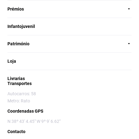
Prémios
Infantojuvenil
Património
Loja
Livrarias
Transportes
Autocarros: 58
Metro: Rato
Coordenadas GPS
N 38º 43' 4.45" W 9º 9' 6.62"
Contacto