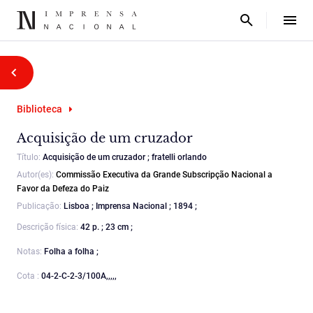
Biblioteca
Acquisição de um cruzador
Título:
Acquisição de um cruzador ; fratelli orlando
Autor(es):
Commissão Executiva da Grande Subscripção Nacional a
Favor da Defeza do Paiz
Publicação:
Lisboa ; Imprensa Nacional ; 1894 ;
Descrição física:
42 p. ; 23 cm ;
Notas:
Folha a folha ;
Cota :
04-2-C-2-3/100A,,,,,