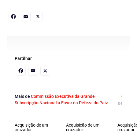
Facebook
Email
X
Partilhar
Facebook
Email
X
Mais de
Commissão Executiva da Grande
Subscripção Nacional a Favor da Defeza do Paiz
Acquisição de um
Acquisição de um
Acquisiçã
cruzador
cruzador
cruzador