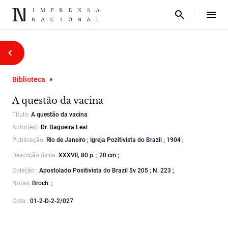
Biblioteca
A questão da vacina
Título:
A questão da vacina
Autor(es):
Dr. Bagueira Leal
Publicação:
Rio de Janeiro ; Igreja Pozitivista do Brazil ; 1904 ;
Descrição física:
XXXVII, 80 p. ; 20 cm ;
Coleção :
Apostolado Positivista do Brazil $v 205 ; N. 223 ;
Notas:
Broch. ;
Cota :
01-2-D-2-2/027