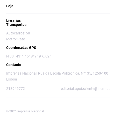
Loja
Livrarias
Transportes
Autocarros: 58
Metro: Rato
Coordenadas GPS
N 38º 43' 4.45" W 9º 9' 6.62"
Contacto
Imprensa Nacional, Rua da Escola Politécnica, Nº135, 1250-100
Lisboa
213945772
editorial.apoiocliente@incm.pt
© 2026 Imprensa Nacional