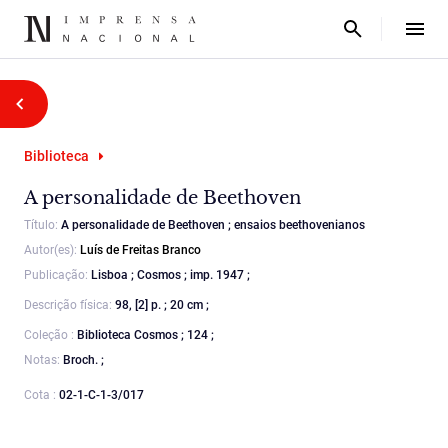
Biblioteca
A personalidade de Beethoven
Título:
A personalidade de Beethoven ; ensaios beethovenianos
Autor(es):
Luís de Freitas Branco
Publicação:
Lisboa ; Cosmos ; imp. 1947 ;
Descrição física:
98, [2] p. ; 20 cm ;
Coleção :
Biblioteca Cosmos ; 124 ;
Notas:
Broch. ;
Cota :
02-1-C-1-3/017