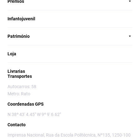
Prémios
Infantojuvenil
Património
Loja
Livrarias
Transportes
Autocarros: 58
Metro: Rato
Coordenadas GPS
N 38º 43' 4.45" W 9º 9' 6.62"
Contacto
Imprensa Nacional, Rua da Escola Politécnica, Nº135, 1250-100