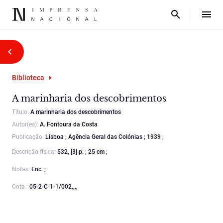
Biblioteca
A marinharia dos descobrimentos
Título:
A marinharia dos descobrimentos
Autor(es):
A. Fontoura da Costa
Publicação:
Lisboa ; Agência Geral das Colónias ; 1939 ;
Descrição física:
532, [3] p. ; 25 cm ;
Notas:
Enc. ;
Cota :
05-2-C-1-1/002,,,,