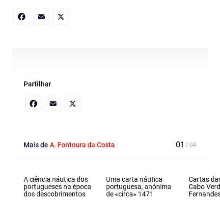
Facebook
Email
X
Partilhar
Facebook
Email
X
Mais de
A. Fontoura da Costa
A ciência náutica dos
Uma carta náutica
Cartas das
portugueses na época
portuguesa, anónima
Cabo Verd
dos descobrimentos
de «circa» 1471
Fernande