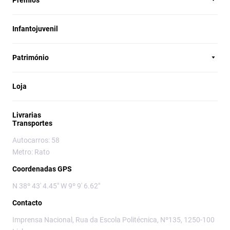
Infantojuvenil
Património
Loja
Livrarias
Transportes
Autocarros: 58
Metro: Rato
Coordenadas GPS
N 38º 43' 4.45" W 9º 9' 6.62"
Contacto
Imprensa Nacional, Rua da Escola Politécnica, Nº135, 1250-100