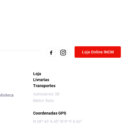
Loja Online INCM
Loja
Livrarias
Transportes
Autocarros: 58
blioteca
Metro: Rato
Coordenadas GPS
N 38º 43' 4.45" W 9º 9' 6.62"