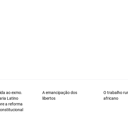
gida ao exmo.
A emancipação dos
O trabalho rur
aria Latino
libertos
africano
bre a reforma
onstitucional