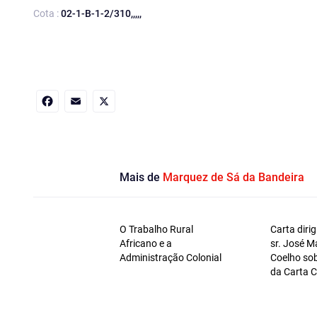
Cota :
02-1-B-1-2/310,,,,,
Facebook
Email
X
Mais de
Marquez de Sá da Bandeira
O Trabalho Rural
Carta diri
Africano e a
sr. José M
Administração Colonial
Coelho so
da Carta C