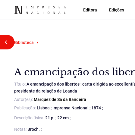
Editora
Edições
Voltar atrás
Biblioteca
A emancipação dos liber
Título:
A emancipação dos libertos ; carta dirigida ao excelle
presidente da relação de Loanda
Autor(es):
Marquez de Sá da Bandeira
Publicação:
Lisboa ; Imprensa Nacional ; 1874 ;
Descrição física:
21 p. ; 22 cm ;
Notas:
Broch. ;