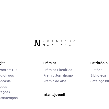
gital
Prémios
Património
vros em PDF
Prémios Literários
História
diolivros
Prémio Jornalismo
Biblioteca
dcasts
Prémio de Arte
Catálogo bi
deos
tações
Infantojuvenil
assatempos