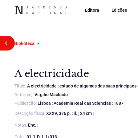
Editora
Edições
Voltar atrás
Biblioteca
A electricidade
Título:
A electricidade ; estudo de algumas das suas principaes
Autor(es):
Virgilio Machado
Publicação:
Lisboa ; Academia Real das Sciencias ; 1887 ;
Descrição física:
XXXV, 376 p. ; il. ; 24 cm ;
Notas:
Enc. ;
Cota :
01-1-D-1-1/013,,,,