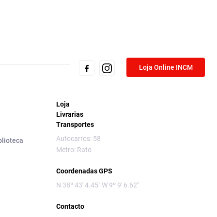
Loja Online INCM
Loja
Livrarias
Transportes
Autocarros: 58
blioteca
Metro: Rato
Coordenadas GPS
N 38º 43' 4.45" W 9º 9' 6.62"
Contacto