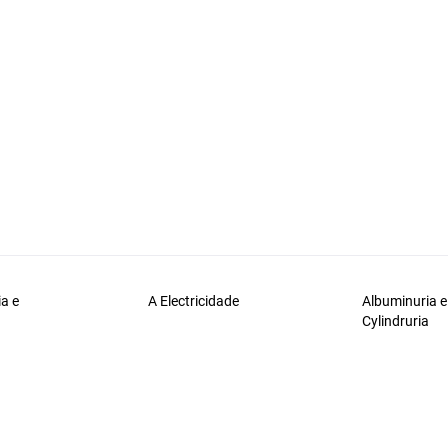
a e
A Electricidade
Albuminuria e
a
Cylindruria