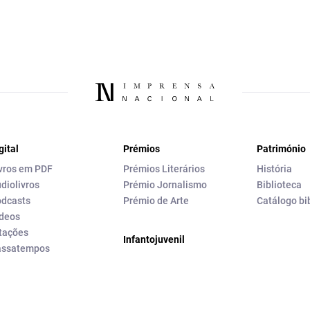
gital
Prémios
Património
vros em PDF
Prémios Literários
História
diolivros
Prémio Jornalismo
Biblioteca
dcasts
Prémio de Arte
Catálogo bi
deos
tações
Infantojuvenil
assatempos