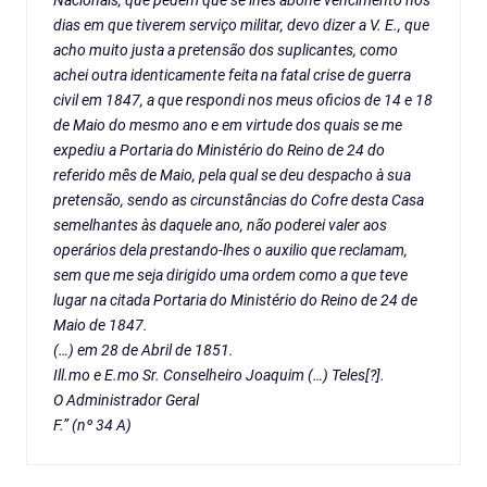
Nacionais, que pedem que se lhes abone vencimento nos
dias em que tiverem serviço militar, devo dizer a V. E., que
acho muito justa a pretensão dos suplicantes, como
achei outra identicamente feita na fatal crise de guerra
civil em 1847, a que respondi nos meus oficios de 14 e 18
de Maio do mesmo ano e em virtude dos quais se me
expediu a Portaria do Ministério do Reino de 24 do
referido mês de Maio, pela qual se deu despacho à sua
pretensão, sendo as circunstâncias do Cofre desta Casa
semelhantes às daquele ano, não poderei valer aos
operários dela prestando-lhes o auxilio que reclamam,
sem que me seja dirigido uma ordem como a que teve
lugar na citada Portaria do Ministério do Reino de 24 de
Maio de 1847.
(…) em 28 de Abril de 1851.
Ill.mo e E.mo Sr. Conselheiro Joaquim (…) Teles[?].
O Administrador Geral
F.” (nº 34 A)