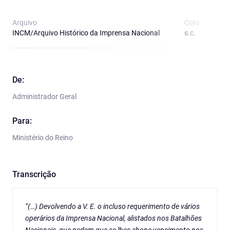
Arquivo
Cota
T
INCM/Arquivo Histórico da Imprensa Nacional
s.c.
O
De:
Administrador Geral
Para:
Ministério do Reino
Transcrição
“(…) Devolvendo a V. E. o incluso requerimento de vários
operários da Imprensa Nacional, alistados nos Batalhões