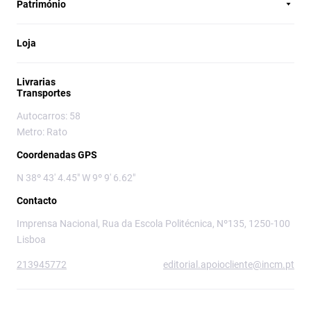
Património
Loja
Livrarias
Transportes
Autocarros: 58
Metro: Rato
Coordenadas GPS
N 38º 43' 4.45" W 9º 9' 6.62"
Contacto
Imprensa Nacional, Rua da Escola Politécnica, Nº135, 1250-100
Lisboa
213945772
editorial.apoiocliente@incm.pt