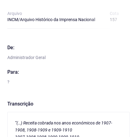
Arquivo
Cota
T
INCM/Arquivo Histórico da Imprensa Nacional
157
O
De:
Administrador Geral
Para:
?
Transcrição
“(…) Receita cobrada nos anos económicos de 1907-
1908, 1908-1909 e 1909-1910