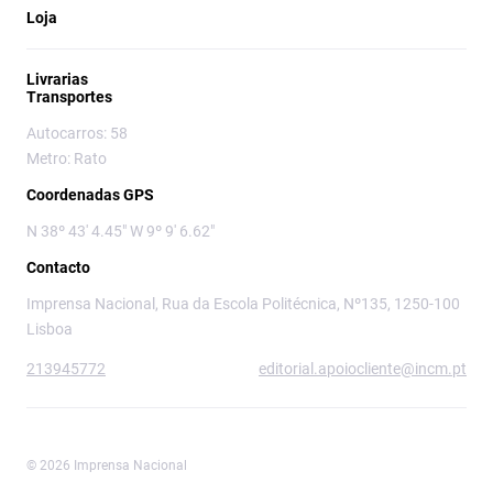
Loja
Livrarias
Transportes
Autocarros: 58
Metro: Rato
Coordenadas GPS
N 38º 43' 4.45" W 9º 9' 6.62"
Contacto
Imprensa Nacional, Rua da Escola Politécnica, Nº135, 1250-100
Lisboa
213945772
editorial.apoiocliente@incm.pt
© 2026 Imprensa Nacional