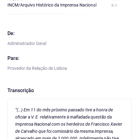
INCM/Arquivo Histórico da Imprensa Nacional
s.c.
O
De:
Administrador Geral
Para:
Provedor da Relação de Lisboa
Transcrição
“(…) Em 11 do mês próximo passado tive a honra de
oficiar a V. E. relativamente à malfadada questão da
Imprensa Nacional com os herdeiros de Francisco Xavier
de Carvalho que foi comissário da mesma Imprensa,
alcançado em mais de 2 000.000. Infelizmente não tive