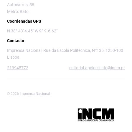
Autocarros: 58
Metro: Rato
Coordenadas GPS
N 38º 43' 4.45" W 9º 9' 6.62"
Contacto
Imprensa Nacional, Rua da Escola Politécnica, Nº135, 1250-100
Lisboa
213945772
editorial.apoiocliente@incm.pt
© 2026 Imprensa Nacional
Imprensa Nacional é a marca editorial da