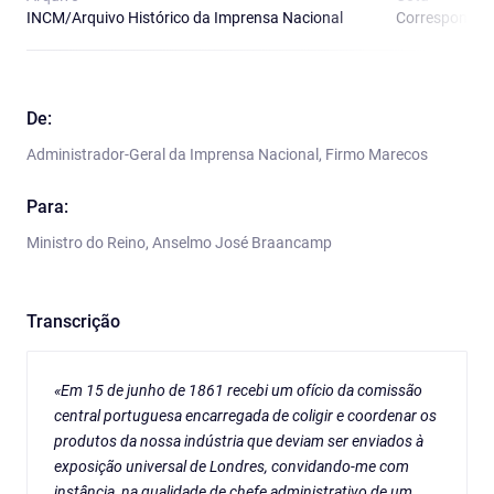
INCM/Arquivo Histórico da Imprensa Nacional
Correspondênci
De:
Administrador-Geral da Imprensa Nacional, Firmo Marecos
Para:
Ministro do Reino, Anselmo José Braancamp
Transcrição
«Em 15 de junho de 1861 recebi um ofício da comissão
central portuguesa encarregada de coligir e coordenar os
produtos da nossa indústria que deviam ser enviados à
exposição universal de Londres, convidando-me com
instância, na qualidade de chefe administrativo de um