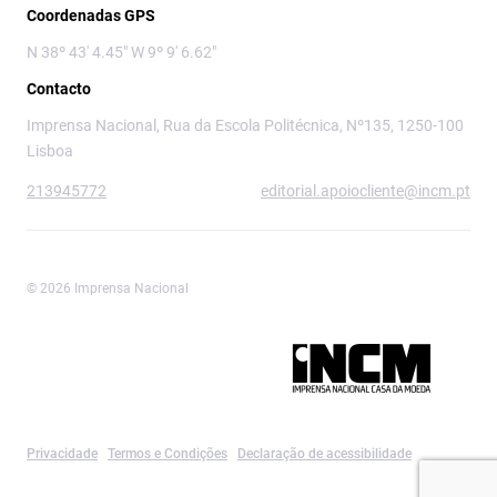
Coordenadas GPS
N 38º 43' 4.45" W 9º 9' 6.62"
Contacto
Imprensa Nacional, Rua da Escola Politécnica, Nº135, 1250-100
Lisboa
213945772
editorial.apoiocliente@incm.pt
© 2026 Imprensa Nacional
Imprensa Nacional é a marca editorial da
Privacidade
Termos e Condições
Declaração de acessibilidade