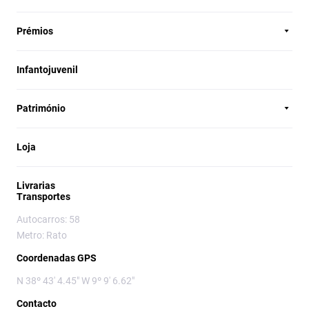
Prémios
Infantojuvenil
Património
Loja
Livrarias
Transportes
Autocarros: 58
Metro: Rato
Coordenadas GPS
N 38º 43' 4.45" W 9º 9' 6.62"
Contacto