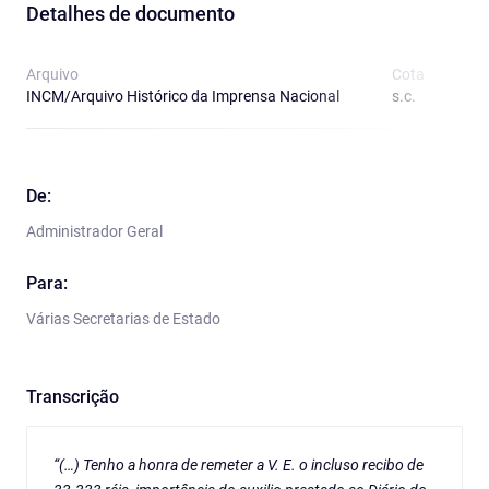
Detalhes de documento
Arquivo
Cota
T
INCM/Arquivo Histórico da Imprensa Nacional
s.c.
O
De:
Administrador Geral
Para:
Várias Secretarias de Estado
Transcrição
“(…) Tenho a honra de remeter a V. E. o incluso recibo de