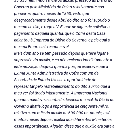
33.333 réis, importância do auxilio prestado ao Diário do
Governo pelo Ministério do Reino relativamente aos
primeiros quatro meses de 1850, visto que
desgraçadamente desde Abril do dito ano foi suprido o
mesmo auxilio; e rogo a V. E. que se digne de solicitar o
pagamento daquela quantia, que o Cofre desta Casa
adiantou à Empresa do Diário do Governo, e pela qual a
mesma Empresa é responsável.
Mais dum ano se tem passado depois que teve lugar a
supressão do auxilio, e eu não reclamei imediatamente a
indemnização daquela quantia porque esperava que a
Ex.ma Junta Administrativa do Cofre comum da
Secretaria de Estado tivesse a oportunidade de
representar pelo restabelecimento do dito auxilio que a
meu ver foi tirado injustamente. A Imprensa Nacional
quando mandava a conta da despesa mensal do Diário do
Governo abatia logo a importância de cinquenta mil rs,
relativa a um mês do auxilio de 600.000 rs. Anuais, e só
muitos meses depois recebia dos diferentes Ministérios
essas importâncias. Alguém disse que o auxilio era para a