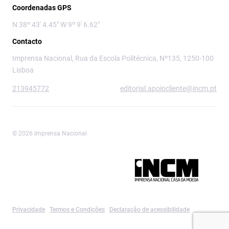
Coordenadas GPS
N 38º 43' 4.45" W 9º 9' 6.62"
Contacto
Imprensa Nacional, Rua da Escola Politécnica, Nº135, 1250-100
Lisboa
213945772
editorial.apoiocliente@incm.pt
© 2026 Imprensa Nacional
Imprensa Nacional é a marca editorial da
Privacidade
Termos e Condições
Declaração de acessibilidade