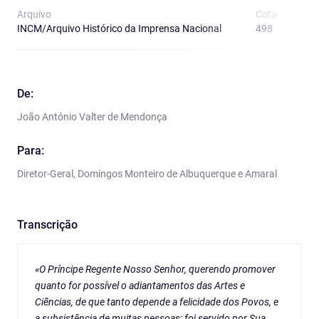
Arquivo
Cota
T
INCM/Arquivo Histórico da Imprensa Nacional
498
A
De:
João António Valter de Mendonça
Para:
Diretor-Geral, Domingos Monteiro de Albuquerque e Amaral
Transcrição
«O Príncipe Regente Nosso Senhor, querendo promover
quanto for possível o adiantamentos das Artes e
Ciências, de que tanto depende a felicidade dos Povos, e
a subsistência de muitas pessoas: foi servido por Sua