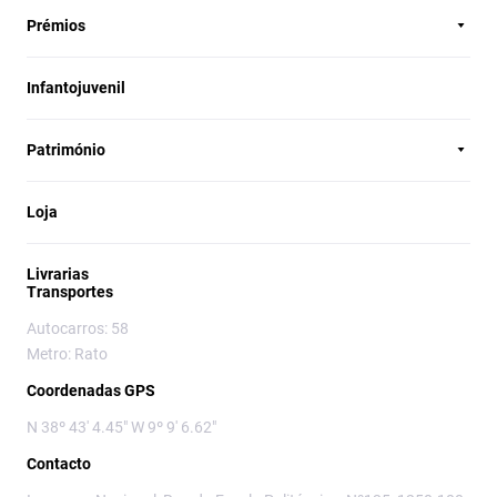
Prémios
Infantojuvenil
Património
Loja
Livrarias
Transportes
Autocarros: 58
Metro: Rato
Coordenadas GPS
N 38º 43' 4.45" W 9º 9' 6.62"
Contacto