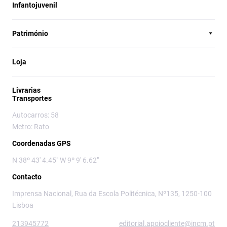
Infantojuvenil
Património
Loja
Livrarias
Transportes
Autocarros: 58
Metro: Rato
Coordenadas GPS
N 38º 43' 4.45" W 9º 9' 6.62"
Contacto
Imprensa Nacional, Rua da Escola Politécnica, Nº135, 1250-100
Lisboa
213945772
editorial.apoiocliente@incm.pt