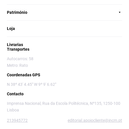
Património
Loja
Livrarias
Transportes
Autocarros: 58
Metro: Rato
Coordenadas GPS
N 38º 43' 4.45" W 9º 9' 6.62"
Contacto
Imprensa Nacional, Rua da Escola Politécnica, Nº135, 1250-100
Lisboa
213945772
editorial.apoiocliente@incm.pt