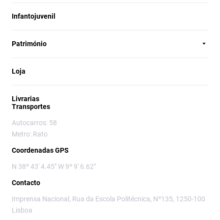
Infantojuvenil
Património
Loja
Livrarias
Transportes
Autocarros: 58
Metro: Rato
Coordenadas GPS
N 38º 43' 4.45" W 9º 9' 6.62"
Contacto
Imprensa Nacional, Rua da Escola Politécnica, Nº135, 1250-100
Lisboa