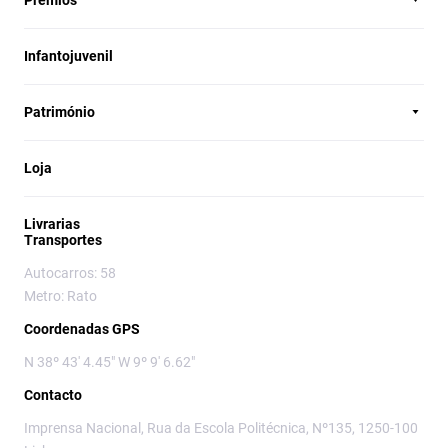
Prémios
Infantojuvenil
Património
Loja
Livrarias
Transportes
Autocarros: 58
Metro: Rato
Coordenadas GPS
N 38º 43' 4.45" W 9º 9' 6.62"
Contacto
Imprensa Nacional, Rua da Escola Politécnica, Nº135, 1250-100