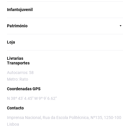
Infantojuvenil
Património
Loja
Livrarias
Transportes
Autocarros: 58
Metro: Rato
Coordenadas GPS
N 38º 43' 4.45" W 9º 9' 6.62"
Contacto
Imprensa Nacional, Rua da Escola Politécnica, Nº135, 1250-100
Lisboa