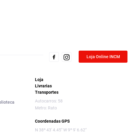
Loja Online INCM
Loja
Livrarias
Transportes
Autocarros: 58
blioteca
Metro: Rato
Coordenadas GPS
N 38º 43' 4.45" W 9º 9' 6.62"