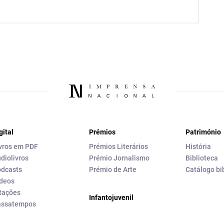
gital
Prémios
Património
vros em PDF
Prémios Literários
História
diolivros
Prémio Jornalismo
Biblioteca
dcasts
Prémio de Arte
Catálogo bi
deos
tações
Infantojuvenil
assatempos