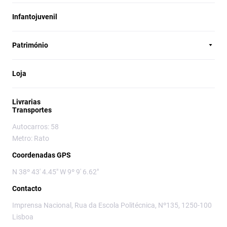
Infantojuvenil
Património
Loja
Livrarias
Transportes
Autocarros: 58
Metro: Rato
Coordenadas GPS
N 38º 43' 4.45" W 9º 9' 6.62"
Contacto
Imprensa Nacional, Rua da Escola Politécnica, Nº135, 1250-100
Lisboa