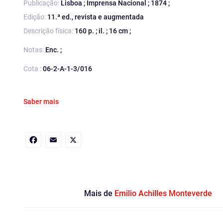
Publicação:
Lisboa ; Imprensa Nacional ; 1874 ;
Edição:
11.ª ed., revista e augmentada
Descrição física:
160 p. ; il. ; 16 cm ;
Notas:
Enc. ;
Cota :
06-2-A-1-3/016
Saber mais
Facebook
Email
X
Mais de
Emilio Achilles Monteverde