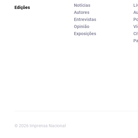
Notícias
Li
Edições
Autores
Au
Entrevistas
Po
Opinião
Ví
Exposições
Ci
P
© 2026 Imprensa Nacional
Imprensa Nacional é a marc