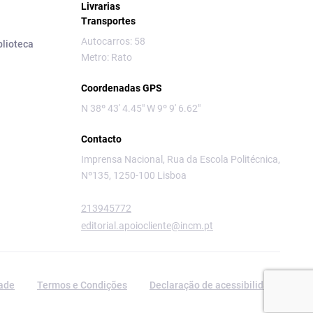
Livrarias
Transportes
Autocarros: 58
blioteca
Metro: Rato
Coordenadas GPS
N 38º 43' 4.45" W 9º 9' 6.62"
Contacto
Imprensa Nacional, Rua da Escola Politécnica,
Nº135, 1250-100 Lisboa
213945772
editorial.apoiocliente@incm.pt
dade
Termos e Condições
Declaração de acessibilidade