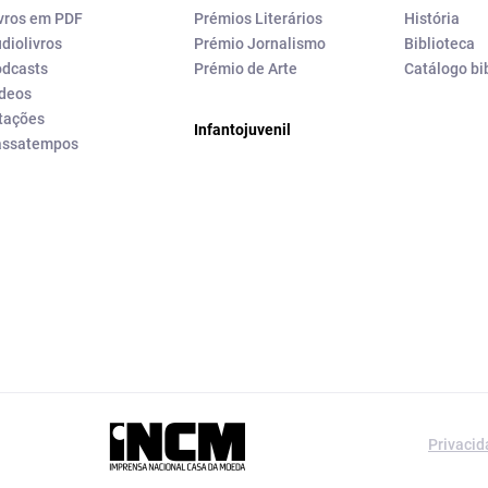
vros em PDF
Prémios Literários
História
diolivros
Prémio Jornalismo
Biblioteca
dcasts
Prémio de Arte
Catálogo bi
deos
tações
Infantojuvenil
assatempos
a editorial da
Privaci