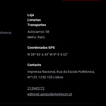
Loja
Livrarias
Transportes
Autocarros: 58
blioteca
Metro: Rato
Coordenadas GPS
N 38º 43' 4.45" W 9º 9' 6.62"
Contacto
Imprensa Nacional, Rua da Escola Politécnica,
Nº135, 1250-100 Lisboa
213945772
editorial.apoiocliente@incm.pt