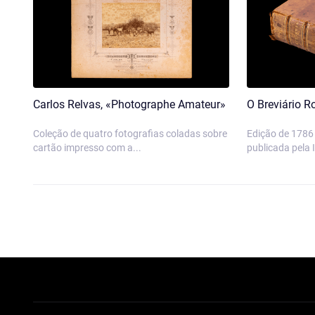
Carlos Relvas, «Photographe Amateur»
O Breviário 
Coleção de quatro fotografias coladas sobre
Edição de 1786
cartão impresso com a...
publicada pela 