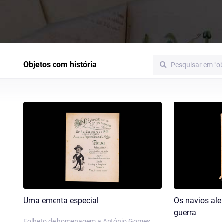
Objetos com história
Uma ementa especial
Os navios al
guerra
Folheto de homenagem a António Gomes