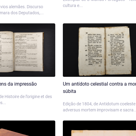
cultura e...
vios alemães. Discurso
âmara dos Deputados,...
gens da impressão
Um antídoto celestial contra a mo
súbita
e Histoire de l’origine et des
s...
Edição de 1804, de Antidotum coeleste
adversus mortem improvisam e sacra..