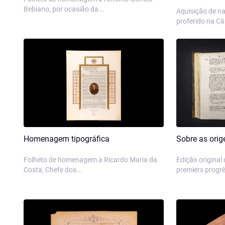
Bebiano, por ocasião da...
Aquisição de na
proferido na C
Homenagem tipográfica
Sobre as ori
Folheto de homenagem a Ricardo Maria da
Edição original d
Costa, Chefe dos...
premiers progrè