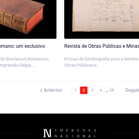
Romano: um exclusivo
Revista de Obras Públicas e Mina
 do Breviarium Romanum,
Provas de fotolitografia para a Revista
Impressão Régia,...
Obras Públicas e...
Anterior
Segui
…
1
2
3
4
25