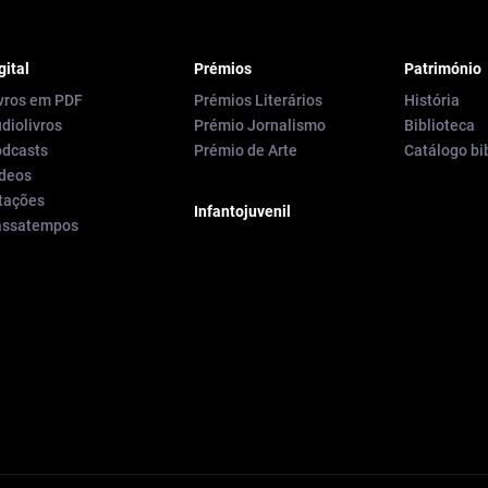
gital
Prémios
Património
vros em PDF
Prémios Literários
História
diolivros
Prémio Jornalismo
Biblioteca
dcasts
Prémio de Arte
Catálogo bi
deos
tações
Infantojuvenil
assatempos