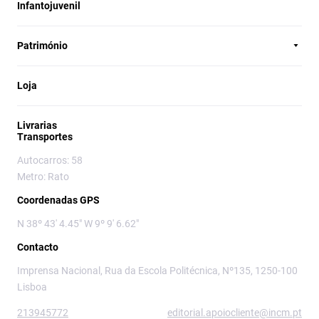
Infantojuvenil
Património
Loja
Livrarias
Transportes
Autocarros: 58
Metro: Rato
Coordenadas GPS
N 38º 43' 4.45" W 9º 9' 6.62"
Contacto
Imprensa Nacional, Rua da Escola Politécnica, Nº135, 1250-100
Lisboa
213945772
editorial.apoiocliente@incm.pt