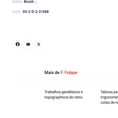
Notas:
Broch. ;
Cota :
05-2-D-2-2/068
Facebook
Email
X
Mais de
F. Folque
Trabalhos geodésicos e
Taboas par
topographicos do reino
trigonomet
cotas de n