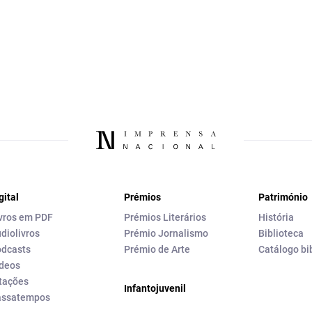
gital
Prémios
Património
vros em PDF
Prémios Literários
História
diolivros
Prémio Jornalismo
Biblioteca
dcasts
Prémio de Arte
Catálogo bi
deos
tações
Infantojuvenil
assatempos