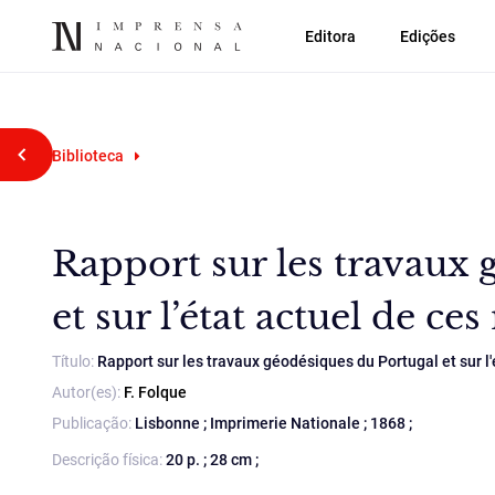
Editora
Edições
Voltar atrás
Biblioteca
Rapport sur les travaux 
et sur l’état actuel de c
Título:
Rapport sur les travaux géodésiques du Portugal et sur l
Autor(es):
F. Folque
Publicação:
Lisbonne ; Imprimerie Nationale ; 1868 ;
Descrição física:
20 p. ; 28 cm ;