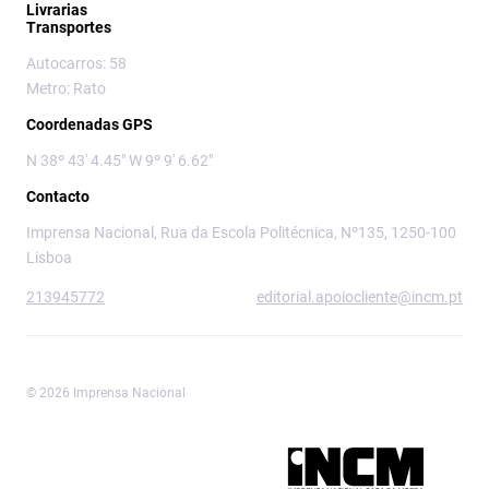
Livrarias
Transportes
Autocarros: 58
Metro: Rato
Coordenadas GPS
N 38º 43' 4.45" W 9º 9' 6.62"
Contacto
Imprensa Nacional, Rua da Escola Politécnica, Nº135, 1250-100
Lisboa
213945772
editorial.apoiocliente@incm.pt
© 2026 Imprensa Nacional
Imprensa Nacional é a marca editorial da