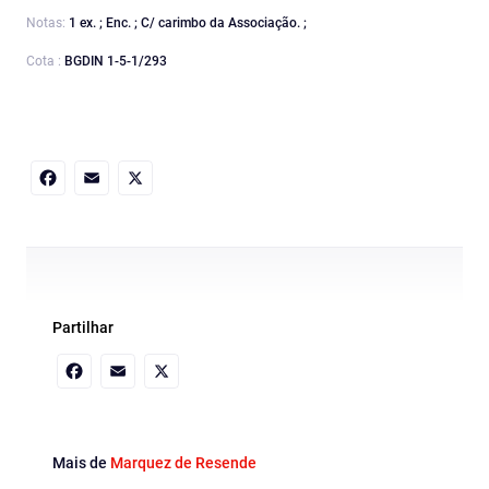
Notas:
1 ex. ; Enc. ; C/ carimbo da Associação. ;
Cota :
BGDIN 1-5-1/293
Facebook
Email
X
Partilhar
Facebook
Email
X
Mais de
Marquez de Resende