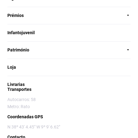
Prémios
Infantojuvenil
Património
Loja
Livrarias
Transportes
Autocarros: 58
Metro: Rato
Coordenadas GPS
N 38º 43' 4.45" W 9º 9' 6.62"
Contacto