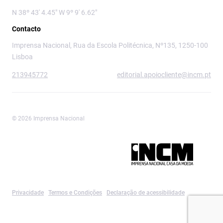
N 38º 43' 4.45" W 9º 9' 6.62"
Contacto
Imprensa Nacional, Rua da Escola Politécnica, Nº135, 1250-100
Lisboa
213945772
editorial.apoiocliente@incm.pt
© 2026 Imprensa Nacional
Imprensa Nacional é a marca editorial da
Privacidade
Termos e Condições
Declaração de acessibilidade