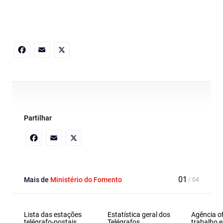
Facebook
Email
X
Partilhar
Facebook
Email
X
Mais de
Ministério do Fomento
Lista das estações
Estatística geral dos
Agência of
telégrafo-postais,
Telégrafos
trabalho e